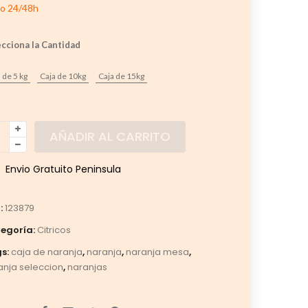
io 24/48h
cciona la Cantidad
 de 5 kg
Caja de 10kg
Caja de 15kg
AÑADIR AL CARRITO
Envio Gratuito Peninsula
:
123879
egoría:
Citricos
s:
caja de naranja
,
naranja
,
naranja mesa
,
anja seleccion
,
naranjas