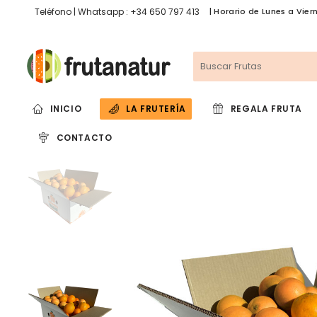
Teléfono | Whatsapp : +34 650 797 413
| Horario de Lunes a Viern
INICIO
LA FRUTERÍA
REGALA FRUTA
CONTACTO
CITRICOS
FRUTAS
Naranja Selección
Sandia 
Clementina Selección
Melón S
Naranja + Clementina
Limón Selección
Naranja Zumo
Clementina Zumo
Naranja Roja Selección