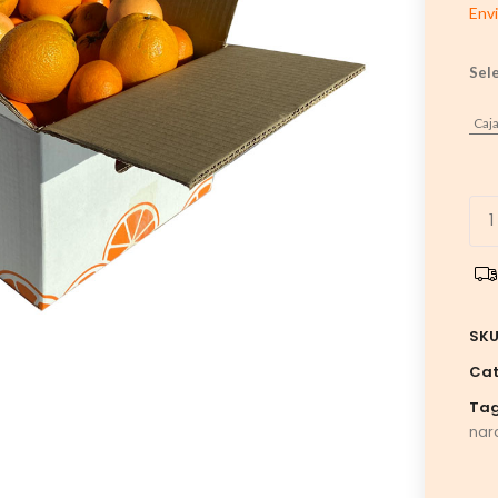
Env
Sele
Caja
SKU
Cat
Tag
nar