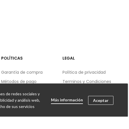
POLÍTICAS
LEGAL
Garantía de compra
Política de privacidad
Métodos de pago
Terminos y Condiciones
Envios
Contacto
nes de redes sociales y
Cambios y devoluciones
FAQ
Más información
licidad y análisis web,
Aceptar
ho de sus servicios
AÑADIR AL CARRITO