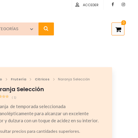
ACCEDER
0
TEGORÍAS
io
Frutería
Citricos
Naranja Selección
ranja Selección
(
1
)
rado
anja de temporada seleccionada
re 5
ado
anolépticamente para alcanzar un excelente
uación
r y dulzura con un toque de acidez en su interior.
liente
ultar precios para cantidades superiores.