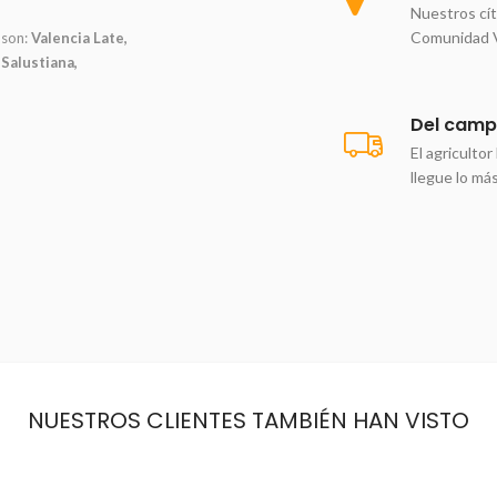
Nuestros cít
Comunidad Va
 son:
Valencia Late,
 Salustiana,
Del campo
El agriculto
llegue lo má
NUESTROS CLIENTES TAMBIÉN HAN VISTO