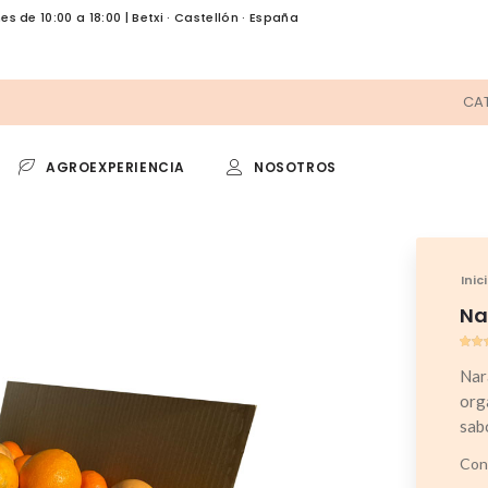
es de 10:00 a 18:00 | Betxi · Castellón · España
CA
AGROEXPERIENCIA
NOSOTROS
 DE VERANO
TEMPORADA
Selección
Trufa
Inic
elección
Aguacate
Na
Valo
1
5.00
Nar
sob
bas
org
en
punt
sabo
de c
Cons