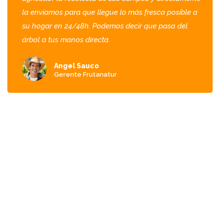
la enviamos para que llegue lo más fresca posible a
su hogar en 24/48h. Podemos decir que pasa del
árbol a tus manos directa.
Angel Sauco
Gerente Frutanatur