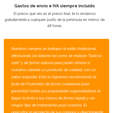
Gastos de envio e IVA siempre incluido
El precio que ves es el precio final, te lo enviamos
gratuitamente a cualquier punto de la peninsula en menos de
48 horas.
Nuestros campos se trabajan al estilo tradicional,
efectuando las labores tal como se realizan "toda la
vida" y de forma natural para poder ofrecer a
nuestros clientes un producto de calidad, con un
sabor exquisito. Esto lo logramos recolectando la
fruta de Frutanatur de forma cuidadosa para
garantizar todas sus propiedades organolépticas al
llegar la fruta a tus manos de forma rápida y sin
ningún tipo de tratamiento post cosecha. El
agricultor la recolecta de sus campos y directamente