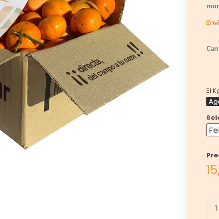
mon
Env
Can
El K
Ag
Sel
Pre
15