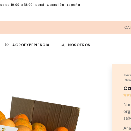
es de 10:00 a 18:00 | Betxi · Castellón · España
CA
AGROEXPERIENCIA
NOSOTROS
 DE VERANO
TEMPORADA
Selección
Trufa
Inic
Clem
elección
Aguacate
Ca
Valo
1
5.00
Nar
sob
bas
org
en
punt
sabo
de c
Añá