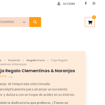
ACCEDER
0
TEGORÍAS
io
Frutería
Regala fruta
Caja Regalo
entinas & Naranjas
ja Regalo Clementinas & Naranjas
(
1
)
rado
anja de temporada seleccionada
re 5
ado
anolépticamente para alcanzar un excelente
uación
r y dulzura con un toque de acidez en su interior.
liente
dele la dedicatoria que prefieras. ¡Tienes un