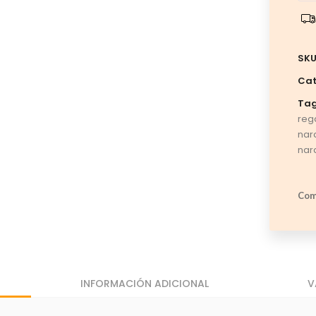
SKU
Cat
Tag
reg
nar
nar
Com
INFORMACIÓN ADICIONAL
V