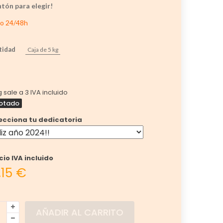
tón para elegir!
io 24/48h
tidad
Caja de 5 kg
g sale a 3 IVA incluido
otado
ecciona tu dedicatoria
cio IVA incluido
,15 €
AÑADIR AL CARRITO