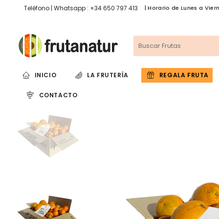
Teléfono | Whatsapp : +34 650 797 413
| Horario de Lunes a Viern
INICIO
LA FRUTERÍA
REGALA FRUTA
CONTACTO
CITRICOS
FRUTAS
Naranja Selección
Sandia 
Clementina Selección
Melón S
Naranja + Clementina
Limón Selección
Naranja Zumo
Clementina Zumo
Naranja Roja Selección