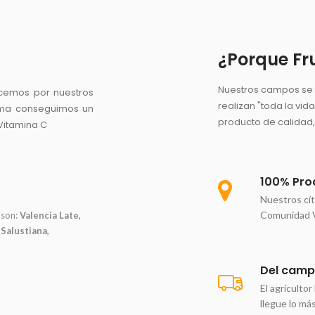
¿Porque Fr
Nuestros campos se t
acemos por nuestros
realizan "toda la vid
forma conseguimos un
producto de calidad,
 Vitamina C
100% Pro
Nuestros cít
Comunidad Va
 son:
Valencia Late,
 Salustiana,
Del campo
El agriculto
llegue lo má