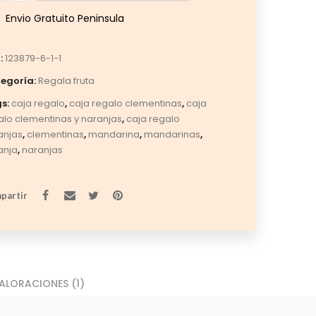
Envio Gratuito Peninsula
:
123879-6-1-1
egoría:
Regala fruta
s:
caja regalo
,
caja regalo clementinas
,
caja
alo clementinas y naranjas
,
caja regalo
anjas
,
clementinas
,
mandarina
,
mandarinas
,
anja
,
naranjas
partir
ALORACIONES (1)